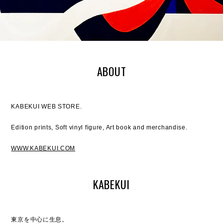
ABOUT
KABEKUI WEB STORE.
Edition prints, Soft vinyl figure, Art book and merchandise.
WWW.KABEKUI.COM
KABEKUI
東京を中心に生息。